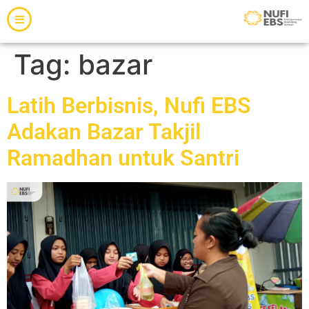
Tag:
bazar
Latih Berbisnis, Nufi EBS
Adakan Bazar Takjil
Ramadhan untuk Santri