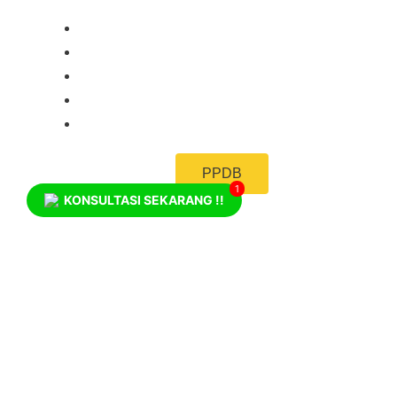
BERANDA
PROFIL NUFI EBS
KABAR NUFI EBS
GALERI
KONTAK KAMI
PPDB
1
KONSULTASI SEKARANG !!
ikuti kami juga di: