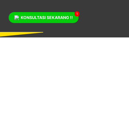
1
KONSULTASI SEKARANG !!
Previous
MO