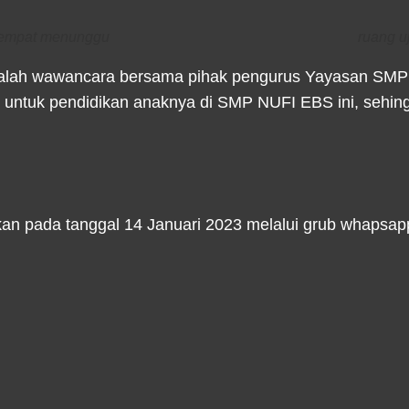
tempat menunggu
ruang u
tnya adalah wawancara bersama pihak pengurus Yayasa
ri untuk pendidikan anaknya di SMP NUFI EBS ini, sehi
n pada tanggal 14 Januari 2023 melalui grub whapsapp