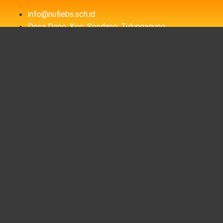
info@nufiebs.sch.id
Desa Dono, Kec. Sendang, Tulungagung