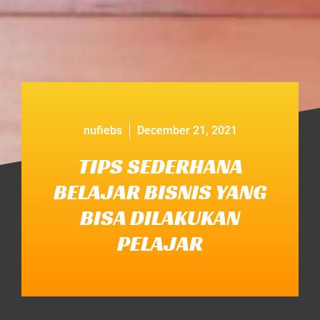
nufiebs
December 21, 2021
TIPS SEDERHANA
BELAJAR BISNIS YANG
BISA DILAKUKAN
PELAJAR